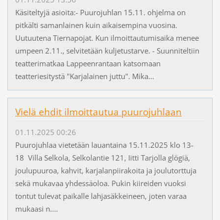
Käsiteltyjä asioita:- Puurojuhlan 15.11. ohjelma on
pitkälti samanlainen kuin aikaisempina vuosina.
Uutuutena Tiernapojat. Kun ilmoittautumisaika menee
umpeen 2.11., selvitetään kuljetustarve. - Suunniteltiin
teatterimatkaa Lappeenrantaan katsomaan
teatteriesitystä "Karjalainen juttu". Mika...
Vielä ehdit ilmoittautua puurojuhlaan
01.11.2025 00:26
Puurojuhlaa vietetään lauantaina 15.11.2025 klo 13-
18 Villa Selkola, Selkolantie 121, Iitti Tarjolla glögiä,
joulupuuroa, kahvit, karjalanpiirakoita ja joulutorttuja
sekä mukavaa yhdessäoloa. Pukin kiireiden vuoksi
tontut tulevat paikalle lahjasäkkeineen, joten varaa
mukaasi n....