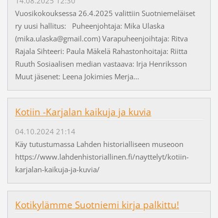
14.08.2025 12:30
Vuosikokouksessa 26.4.2025 valittiin Suotniemeläiset
ry uusi hallitus: Puheenjohtaja: Mika Ulaska
(mika.ulaska@gmail.com) Varapuheenjoihtaja: Ritva
Rajala Sihteeri: Paula Mäkelä Rahastonhoitaja: Riitta
Ruuth Sosiaalisen median vastaava: Irja Henriksson
Muut jäsenet: Leena Jokimies Merja...
Kotiin -Karjalan kaikuja ja kuvia
04.10.2024 21:14
Käy tutustumassa Lahden historialliseen museoon
https://www.lahdenhistoriallinen.fi/nayttelyt/kotiin-
karjalan-kaikuja-ja-kuvia/
Kotikylämme Suotniemi kirja palkittu!