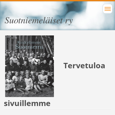
Suotniemeläiset ry
Tervetuloa
sivuillemme