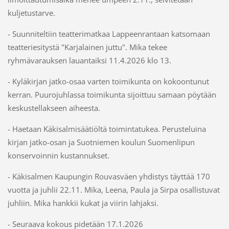
kuljetustarve.
- Suunniteltiin teatterimatkaa Lappeenrantaan katsomaan
teatteriesitystä "Karjalainen juttu". Mika tekee
ryhmävarauksen lauantaiksi 11.4.2026 klo 13.
- Kyläkirjan jatko-osaa varten toimikunta on kokoontunut
kerran. Puurojuhlassa toimikunta sijoittuu samaan pöytään
keskustellakseen aiheesta.
- Haetaan Käkisalmisäätiöltä toimintatukea. Perusteluina
kirjan jatko-osan ja Suotniemen koulun Suomenlipun
konservoinnin kustannukset.
- Käkisalmen Kaupungin Rouvasväen yhdistys täyttää 170
vuotta ja juhlii 22.11. Mika, Leena, Paula ja Sirpa osallistuvat
juhliin. Mika hankkii kukat ja viirin lahjaksi.
- Seuraava kokous pidetään 17.1.2026