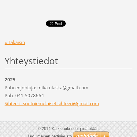
« Takaisin
Yhteystiedot
2025
Puheenjohtaja: mika.ulaska@gmail.com
Puh. 041 5078664
Sihteeri: suotniemelaiset.sihteeri@gmail.com
© 2014 Kaikki oikeudet pidätetään.
Luo ilmainen nettisivusto