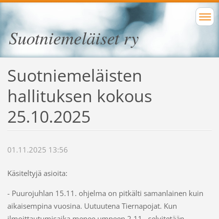
Suotniemeläiset ry
Suotniemeläisten
hallituksen kokous
25.10.2025
01.11.2025 13:56
Käsiteltyjä asioita:
- Puurojuhlan 15.11. ohjelma on pitkälti samanlainen kuin
aikaisempina vuosina. Uutuutena Tiernapojat. Kun
ilmoittautumisaika menee umpeen 2.11., selvitetään