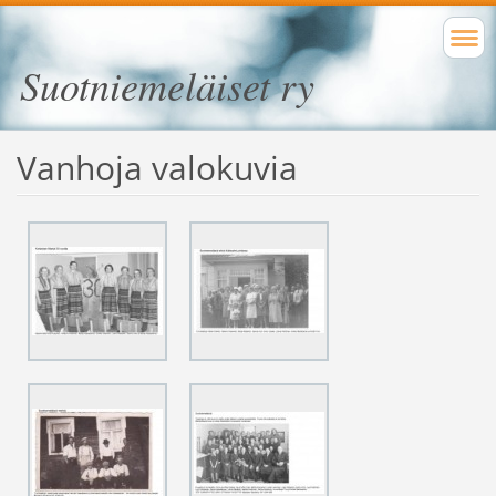
Suotniemeläiset ry
Vanhoja valokuvia