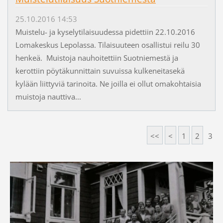
25.10.2016 14:53
Muistelu- ja kyselytilaisuudessa pidettiin 22.10.2016
Lomakeskus Lepolassa. Tilaisuuteen osallistui reilu 30
henkeä. Muistoja nauhoitettiin Suotniemestä ja
kerottiin pöytäkunnittain suvuissa kulkeneitasekä
kylään liittyviä tarinoita. Ne joilla ei ollut omakohtaisia
muistoja nauttiva...
<<
<
1
2
3