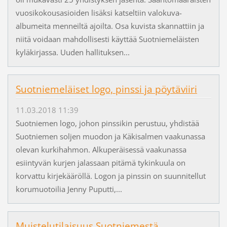
vuosikokousasioiden lisäksi katseltiin valokuva-
albumeita menneiltä ajoilta. Osa kuvista skannattiin ja
niitä voidaan mahdollisesti käyttää Suotniemeläisten
kyläkirjassa. Uuden hallituksen...
Suotniemeläiset logo, pinssi ja pöytäviiri
11.03.2018 11:39
Suotniemen logo, johon pinssikin perustuu, yhdistää
Suotniemen soljen muodon ja Käkisalmen vaakunassa
olevan kurkihahmon. Alkuperäisessä vaakunassa
esiintyvän kurjen jalassaan pitämä tykinkuula on
korvattu kirjekääröllä. Logon ja pinssin on suunnitellut
korumuotoilia Jenny Puputti,...
Muistelutilaisuus Suotniemestä