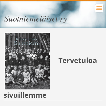
Suotniemeläiset ry
Tervetuloa
sivuillemme