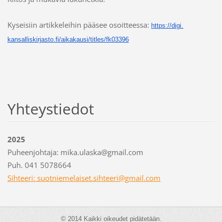
Kyseisiin artikkeleihin pääsee osoitteessa:
https://digi.
kansalliskirjasto.fi/
aikakausi/titles/fk03396
Yhteystiedot
2025
Puheenjohtaja: mika.ulaska@gmail.com
Puh. 041 5078664
Sihteeri: suotniemelaiset.sihteeri@gmail.com
© 2014 Kaikki oikeudet pidätetään.