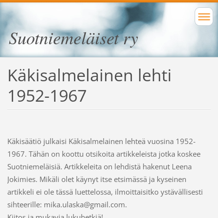
Suotniemeläiset ry
Käkisalmelainen lehti
1952-1967
Käkisäätiö julkaisi Käkisalmelainen lehteä vuosina 1952-
1967. Tähän on koottu otsikoita artikkeleista jotka koskee
Suotniemeläisiä. Artikkeleita on lehdistä hakenut Leena
Jokimies. Mikäli olet käynyt itse etsimässä ja kyseinen
artikkeli ei ole tässä luettelossa, ilmoittaisitko ystävällisesti
sihteerille: mika.ulaska@gmail.com.
Kiitos ja mukavia lukuhetkiä!